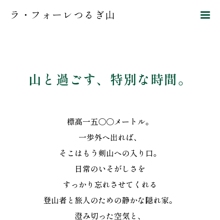
ラ・フォーレつるぎ山
館内のご案内
レストラン
山と過ごす、特別な時間。
大浴場
アクセス
標高一五〇〇メートル。
一歩外へ出れば、
宿泊予約
そこはもう剣山への入り口。
日常のいそがしさを
道の駅貞光ゆうゆう
予約する
つるぎの宿 岩戸
すっかり忘れさせてくれる
館
登山者と旅人のための静かな隠れ家。
澄み切った空気と、