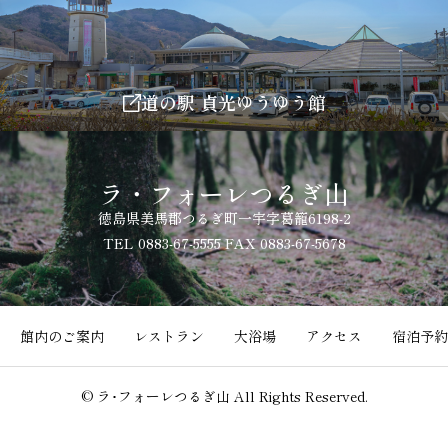
道の駅 貞光ゆうゆう館
ラ・フォーレつるぎ山
徳島県美馬郡つるぎ町一宇字葛籠6198-2
TEL 0883-67-5555 FAX 0883-67-5678
館内のご案内
レストラン
大浴場
アクセス
宿泊予約
© ラ･フォーレつるぎ山 All Rights Reserved.